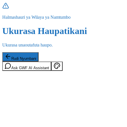
Halmashauri ya Wilaya ya Namtumbo
Ukurasa Haupatikani
Ukurasa unaoutafuta haupo.
Rudi Nyumbani
Ask GWF AI Assistant