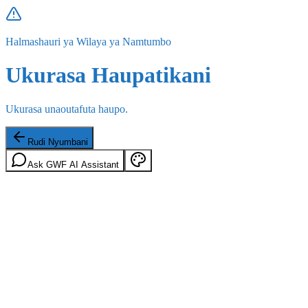
Halmashauri ya Wilaya ya Namtumbo
Ukurasa Haupatikani
Ukurasa unaoutafuta haupo.
Rudi Nyumbani
Ask GWF AI Assistant