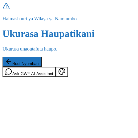
Halmashauri ya Wilaya ya Namtumbo
Ukurasa Haupatikani
Ukurasa unaoutafuta haupo.
Rudi Nyumbani
Ask GWF AI Assistant